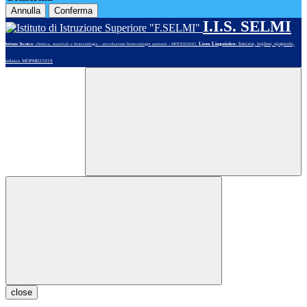
Annulla
Conferma
I.I.S. SELMI
Liceo Linguistico
: francese, inglese, spagnolo,
Istituto Tecnico
: chimica, materiali e biotecnologie - articolazione biotecnologie sanitarie - MOTE02101G
tedesco MOPM021019
close