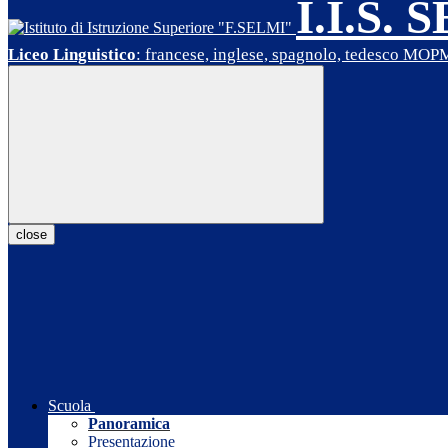
I.I.S. 
Liceo Linguistico
: francese, inglese, spagnolo, tedesco MO
close
Scuola
Panoramica
Presentazione