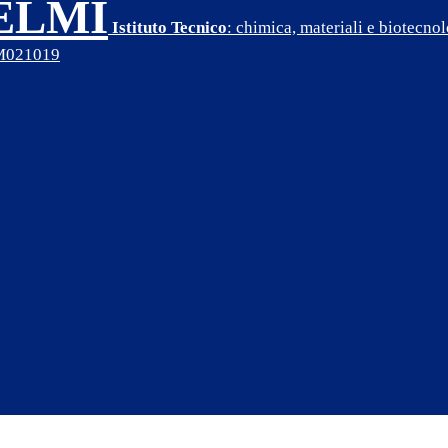
SELMI
Istituto Tecnico
: chimica, materiali e biotecn
PM021019