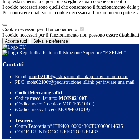
In questa schermata è possibile scegliere quali cookie consentire.
I cookie necessari sono quelli che consentono il funzionamento della pi
Per conoscere quali sono i cookie necessari al funzionamento potete v
Cookie necessari per il funzionamento
I cookie necessari per il funzionamento non possono essere disabilitati.
Accetta tutti
Salva le preferenze
Istituto di Istruzione Superiore "F.SELMI"
Contatti
Email:
mois02100t@istruzione.it
Link per inviare una mail
PEC:
mois02100t@pec.istruzione.it
Link per inviare una mail
Codici Meccanografici
Codice mecc. Istituto:
MOIS02100T
(Codice mecc. Tecnico: MOTE02101G)
(Codice mecc. Liceo: MOPM021019)
Tesoreria
Conto Tesoreria n° IT89K0100004306TU0000014635
CODICE UNIVOCO UFFICIO: UF1437