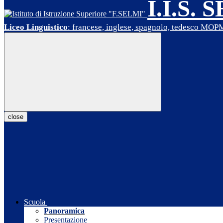
I.I.S. 
Liceo Linguistico
: francese, inglese, spagnolo, tedesco MO
close
Scuola
Panoramica
Presentazione