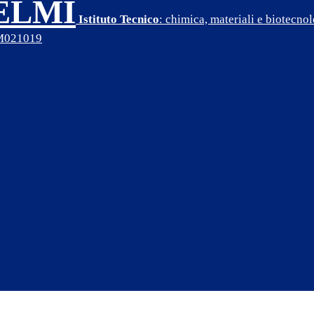
SELMI
Istituto Tecnico
: chimica, materiali e biotecn
PM021019