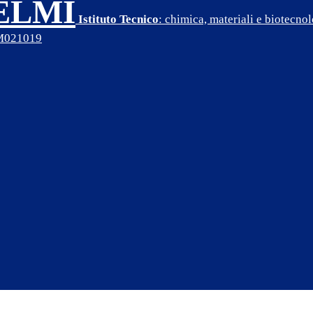
SELMI
Istituto Tecnico
: chimica, materiali e biotecn
PM021019