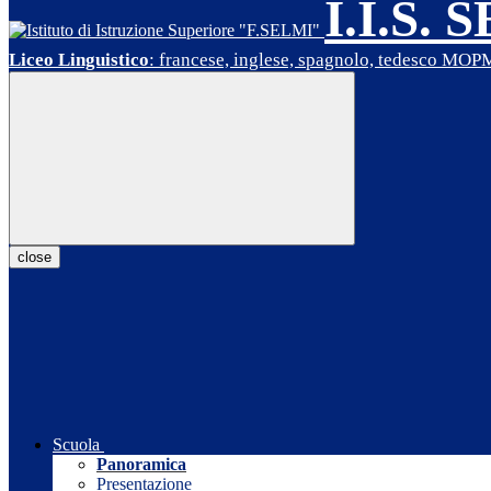
I.I.S. 
Liceo Linguistico
: francese, inglese, spagnolo, tedesco MO
close
Scuola
Panoramica
Presentazione