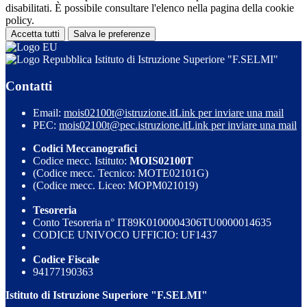
disabilitati. È possibile consultare l'elenco nella pagina della cookie
policy.
Accetta tutti
Salva le preferenze
Istituto di Istruzione Superiore "F.SELMI"
Contatti
Email:
mois02100t@istruzione.it
Link per inviare una mail
PEC:
mois02100t@pec.istruzione.it
Link per inviare una mail
Codici Meccanografici
Codice mecc. Istituto:
MOIS02100T
(Codice mecc. Tecnico: MOTE02101G)
(Codice mecc. Liceo: MOPM021019)
Tesoreria
Conto Tesoreria n° IT89K0100004306TU0000014635
CODICE UNIVOCO UFFICIO: UF1437
Codice Fiscale
94177190363
Istituto di Istruzione Superiore "F.SELMI"