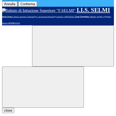
Annulla
Conferma
I.I.S. SELMI
Liceo Linguistico
: francese, inglese, spagnolo,
Istituto Tecnico
: chimica, materiali e biotecnologie - articolazione biotecnologie sanitarie - MOTE02101G
tedesco MOPM021019
close