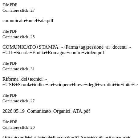
File PDF
Contatore click: 27
comunicato+anief+ata.pdf
File PDF
Contatore click: 25
COMUNICATO+STAMPA+-+Parma+aggressione+ai+docenti+-
+UIL+Scuola+Emilia+Romagna+contro+violen.pdf
File PDF
Contatore click: 31
Riforma+dei+tecnici+-
+USB+Scuola+indice+lo+sciopero+breve+degli+scrutini+in+tutte+le
File PDF
Contatore click: 27
2026.05.19_Comunicato_Organici_ATA.pdf
File PDF
Contatore click: 20
Organico+di+diritto+del+Personale+ATA+in+Emilia+Romagna+-