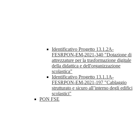
Identificativo Progetto 13.1.2A-
FESRPON-EM-2021-340 "Dotazione di
attrezzature per la trasformazione digitale
della didattica e dell'organizzazione
scolastica"
Identificativo Progetto 13.1.1A-
FESRPON-EM-2021-197 "Cablaggio
strutturato e sicuro all’interno degli edifici
scolastici"
PON FSE