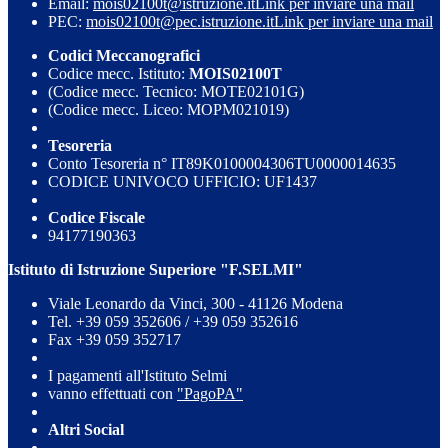
Email:
mois02100t@istruzione.it
Link per inviare una mail
PEC:
mois02100t@pec.istruzione.it
Link per inviare una mail
Codici Meccanografici
Codice mecc. Istituto:
MOIS02100T
(Codice mecc. Tecnico: MOTE02101G)
(Codice mecc. Liceo: MOPM021019)
Tesoreria
Conto Tesoreria n° IT89K0100004306TU0000014635
CODICE UNIVOCO UFFICIO: UF1437
Codice Fiscale
94177190363
Istituto di Istruzione Superiore "F.SELMI"
Viale Leonardo da Vinci, 300 - 41126 Modena
Tel. +39 059 352606 / +39 059 352616
Fax +39 059 352717
I pagamenti all'Istituto Selmi
vanno effettuati con
"PagoPA"
Altri Social