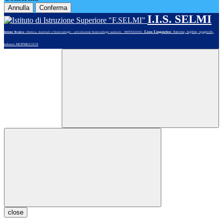
Annulla
Conferma
I.I.S. SELMI
Liceo Linguistico
: francese, inglese, spagnolo,
Istituto Tecnico
: chimica, materiali e biotecnologie - articolazione biotecnologie sanitarie - MOTE02101G
tedesco MOPM021019
close