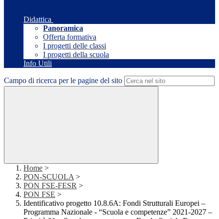
Didattica
Panoramica
Offerta formativa
I progetti delle classi
I progetti della scuola
Info Utili
Campo di ricerca per le pagine del sito
Home
>
PON-SCUOLA
>
PON FSE-FESR
>
PON FSE
>
Identificativo progetto 10.8.6A: Fondi Strutturali Europei –
Programma Nazionale - “Scuola e competenze” 2021-2027 –