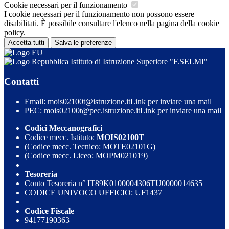
Cookie necessari per il funzionamento
I cookie necessari per il funzionamento non possono essere
disabilitati. È possibile consultare l'elenco nella pagina della cookie
policy.
Accetta tutti
Salva le preferenze
Istituto di Istruzione Superiore "F.SELMI"
Contatti
Email:
mois02100t@istruzione.it
Link per inviare una mail
PEC:
mois02100t@pec.istruzione.it
Link per inviare una mail
Codici Meccanografici
Codice mecc. Istituto:
MOIS02100T
(Codice mecc. Tecnico: MOTE02101G)
(Codice mecc. Liceo: MOPM021019)
Tesoreria
Conto Tesoreria n° IT89K0100004306TU0000014635
CODICE UNIVOCO UFFICIO: UF1437
Codice Fiscale
94177190363