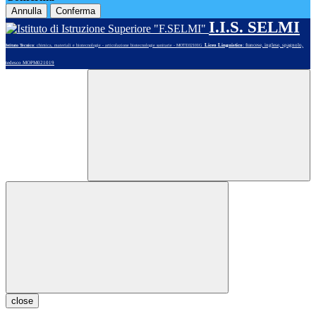
Annulla
Conferma
I.I.S. SELMI
Liceo Linguistico
: francese, inglese, spagnolo,
Istituto Tecnico
: chimica, materiali e biotecnologie - articolazione biotecnologie sanitarie - MOTE02101G
tedesco MOPM021019
close