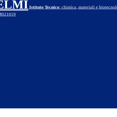
SELMI
Istituto Tecnico
: chimica, materiali e biotecn
PM021019