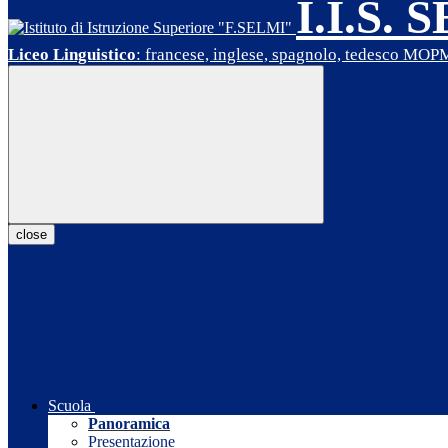
I.I.S. 
Liceo Linguistico
: francese, inglese, spagnolo, tedesco MO
close
Scuola
Panoramica
Presentazione