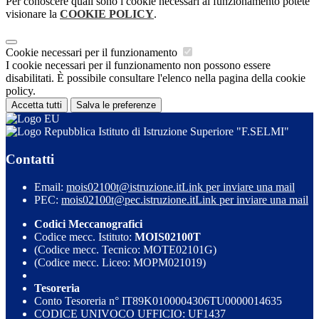
Per conoscere quali sono i cookie necessari al funzionamento potete
visionare la
COOKIE POLICY
.
Cookie necessari per il funzionamento
I cookie necessari per il funzionamento non possono essere
disabilitati. È possibile consultare l'elenco nella pagina della cookie
policy.
Accetta tutti
Salva le preferenze
Istituto di Istruzione Superiore "F.SELMI"
Contatti
Email:
mois02100t@istruzione.it
Link per inviare una mail
PEC:
mois02100t@pec.istruzione.it
Link per inviare una mail
Codici Meccanografici
Codice mecc. Istituto:
MOIS02100T
(Codice mecc. Tecnico: MOTE02101G)
(Codice mecc. Liceo: MOPM021019)
Tesoreria
Conto Tesoreria n° IT89K0100004306TU0000014635
CODICE UNIVOCO UFFICIO: UF1437