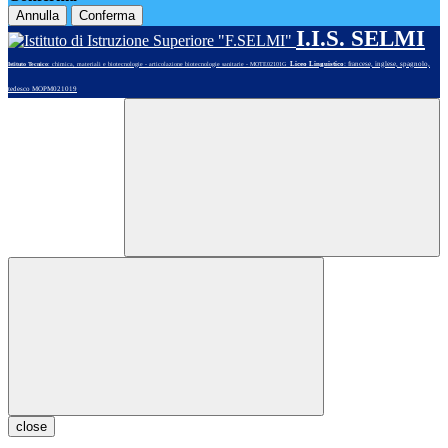
Annulla
Conferma
I.I.S. SELMI
Liceo Linguistico
: francese, inglese, spagnolo,
Istituto Tecnico
: chimica, materiali e biotecnologie - articolazione biotecnologie sanitarie - MOTE02101G
tedesco MOPM021019
close