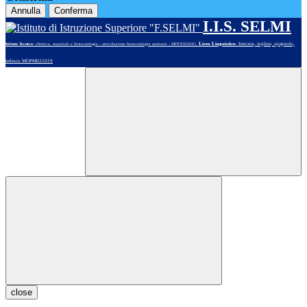
Annulla
Conferma
I.I.S. SELMI
Liceo Linguistico
: francese, inglese, spagnolo,
Istituto Tecnico
: chimica, materiali e biotecnologie - articolazione biotecnologie sanitarie - MOTE02101G
tedesco MOPM021019
close