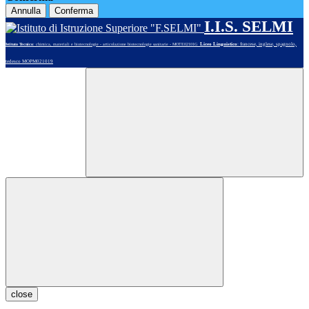
Annulla
Conferma
I.I.S. SELMI
Liceo Linguistico
: francese, inglese, spagnolo,
Istituto Tecnico
: chimica, materiali e biotecnologie - articolazione biotecnologie sanitarie - MOTE02101G
tedesco MOPM021019
close