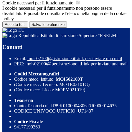
Cookie necessari per il funzionamento
I cookie necessari per il funzionamento non possono essere
disabilitati. È possibile consultare l'elenco nella pagina della cookie
policy.
Accetta tutti
Salva le preferenze
Istituto di Istruzione Superiore "F.SELMI"
Contatti
Email:
mois02100t@istruzione.it
Link per inviare una mail
PEC:
mois02100t@pec.istruzione.it
Link per inviare una mail
Codici Meccanografici
Codice mecc. Istituto:
MOIS02100T
(Codice mecc. Tecnico: MOTE02101G)
(Codice mecc. Liceo: MOPM021019)
Tesoreria
Conto Tesoreria n° IT89K0100004306TU0000014635
CODICE UNIVOCO UFFICIO: UF1437
Codice Fiscale
94177190363