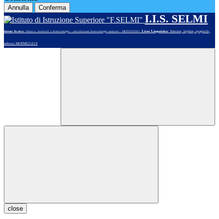
Annulla
Conferma
I.I.S. SELMI
Liceo Linguistico
: francese, inglese, spagnolo,
Istituto Tecnico
: chimica, materiali e biotecnologie - articolazione biotecnologie sanitarie - MOTE02101G
tedesco MOPM021019
close