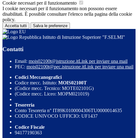
Cookie necessari per il funzionamento
I cookie necessari per il funzionamento non possono essere
disabilitati. È possibile consultare l'elenco nella pagina della cookie
policy.
Accetta tutti
Salva le preferenze
Istituto di Istruzione Superiore "F.SELMI"
Contatti
Email:
mois02100t@istruzione.it
Link per inviare una mail
PEC:
mois02100t@pec.istruzione.it
Link per inviare una mail
Codici Meccanografici
Codice mecc. Istituto:
MOIS02100T
(Codice mecc. Tecnico: MOTE02101G)
(Codice mecc. Liceo: MOPM021019)
Tesoreria
Conto Tesoreria n° IT89K0100004306TU0000014635
CODICE UNIVOCO UFFICIO: UF1437
Codice Fiscale
94177190363