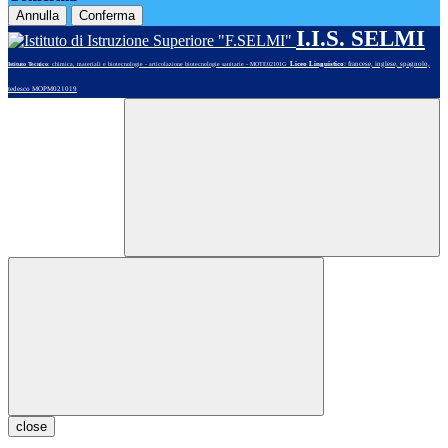
Annulla
Conferma
I.I.S. SELMI
Liceo Linguistico
: francese, inglese, spagnolo,
Istituto Tecnico
: chimica, materiali e biotecnologie - articolazione biotecnologie sanitarie - MOTE02101G
tedesco MOPM021019
close