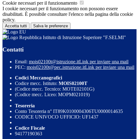
Cookie necessari per il funzionamento
I cookie necessari per il funzionamento non possono essere
disabilitati. È possibile consultare l'elenco nella pagina della cookie
policy.
Accetta tutti
Salva le preferenze
Istituto di Istruzione Superiore "F.SELMI"
Contatti
Email:
mois02100t@istruzione.it
Link per inviare una mail
PEC:
mois02100t@pec.istruzione.it
Link per inviare una mail
Codici Meccanografici
Codice mecc. Istituto:
MOIS02100T
(Codice mecc. Tecnico: MOTE02101G)
(Codice mecc. Liceo: MOPM021019)
Tesoreria
Conto Tesoreria n° IT89K0100004306TU0000014635
CODICE UNIVOCO UFFICIO: UF1437
Codice Fiscale
94177190363