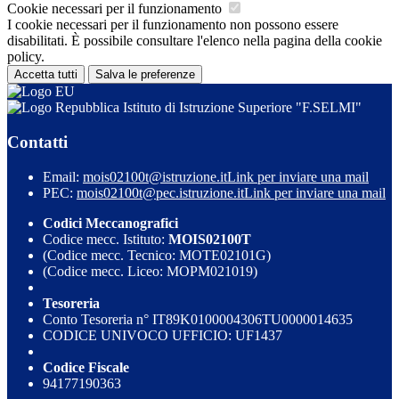
Cookie necessari per il funzionamento
I cookie necessari per il funzionamento non possono essere
disabilitati. È possibile consultare l'elenco nella pagina della cookie
policy.
Accetta tutti
Salva le preferenze
Istituto di Istruzione Superiore "F.SELMI"
Contatti
Email:
mois02100t@istruzione.it
Link per inviare una mail
PEC:
mois02100t@pec.istruzione.it
Link per inviare una mail
Codici Meccanografici
Codice mecc. Istituto:
MOIS02100T
(Codice mecc. Tecnico: MOTE02101G)
(Codice mecc. Liceo: MOPM021019)
Tesoreria
Conto Tesoreria n° IT89K0100004306TU0000014635
CODICE UNIVOCO UFFICIO: UF1437
Codice Fiscale
94177190363