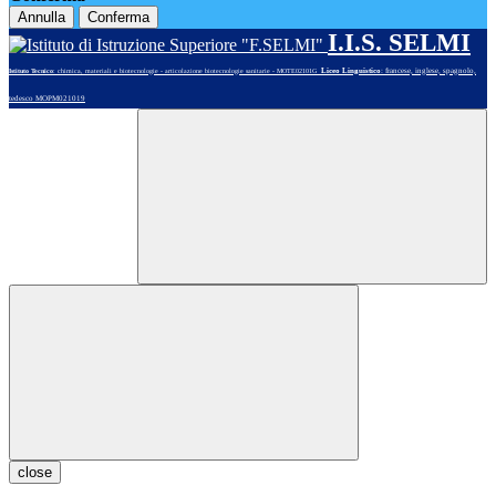
Annulla
Conferma
I.I.S. SELMI
Liceo Linguistico
: francese, inglese, spagnolo,
Istituto Tecnico
: chimica, materiali e biotecnologie - articolazione biotecnologie sanitarie - MOTE02101G
tedesco MOPM021019
close