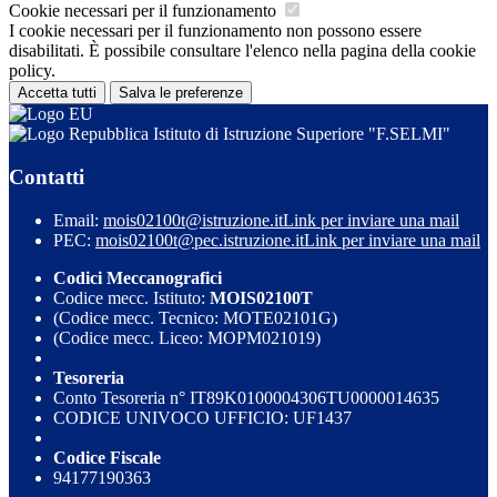
Cookie necessari per il funzionamento
I cookie necessari per il funzionamento non possono essere
disabilitati. È possibile consultare l'elenco nella pagina della cookie
policy.
Accetta tutti
Salva le preferenze
Istituto di Istruzione Superiore "F.SELMI"
Contatti
Email:
mois02100t@istruzione.it
Link per inviare una mail
PEC:
mois02100t@pec.istruzione.it
Link per inviare una mail
Codici Meccanografici
Codice mecc. Istituto:
MOIS02100T
(Codice mecc. Tecnico: MOTE02101G)
(Codice mecc. Liceo: MOPM021019)
Tesoreria
Conto Tesoreria n° IT89K0100004306TU0000014635
CODICE UNIVOCO UFFICIO: UF1437
Codice Fiscale
94177190363