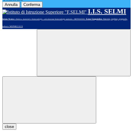
Annulla
Conferma
I.I.S. SELMI
Liceo Linguistico
: francese, inglese, spagnolo,
Istituto Tecnico
: chimica, materiali e biotecnologie - articolazione biotecnologie sanitarie - MOTE02101G
tedesco MOPM021019
close