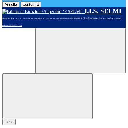
Annulla
Conferma
I.I.S. SELMI
Liceo Linguistico
: francese, inglese, spagnolo,
Istituto Tecnico
: chimica, materiali e biotecnologie - articolazione biotecnologie sanitarie - MOTE02101G
tedesco MOPM021019
close