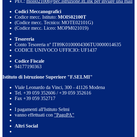
PEC:
mois02100t@pec.istruzione.it
Link per inviare una mail
Codici Meccanografici
Codice mecc. Istituto:
MOIS02100T
(Codice mecc. Tecnico: MOTE02101G)
(Codice mecc. Liceo: MOPM021019)
Tesoreria
Conto Tesoreria n° IT89K0100004306TU0000014635
CODICE UNIVOCO UFFICIO: UF1437
Codice Fiscale
94177190363
Istituto di Istruzione Superiore "F.SELMI"
Viale Leonardo da Vinci, 300 - 41126 Modena
Tel. +39 059 352606 / +39 059 352616
Fax +39 059 352717
I pagamenti all'Istituto Selmi
vanno effettuati con
"PagoPA"
Altri Social