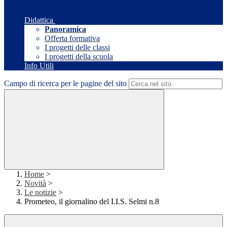
Didattica
Panoramica
Offerta formativa
I progetti delle classi
I progetti della scuola
Info Utili
Campo di ricerca per le pagine del sito
Home
>
Novità
>
Le notizie
>
Prometeo, il giornalino del I.I.S. Selmi n.8