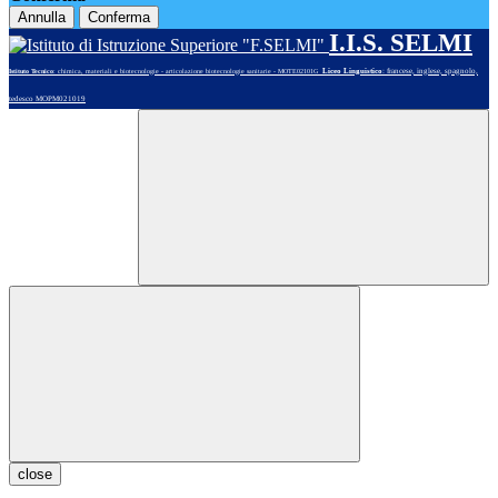
Annulla
Conferma
I.I.S. SELMI
Liceo Linguistico
: francese, inglese, spagnolo,
Istituto Tecnico
: chimica, materiali e biotecnologie - articolazione biotecnologie sanitarie - MOTE02101G
tedesco MOPM021019
close