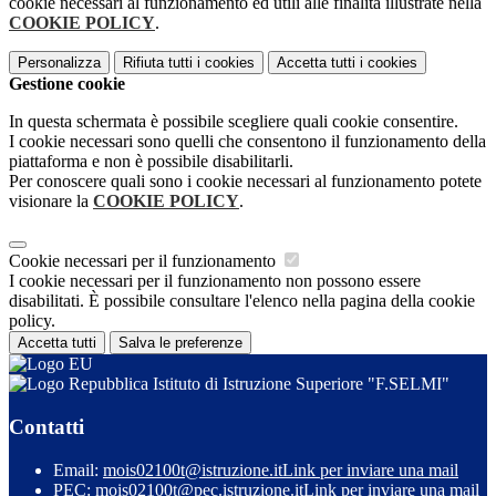
cookie necessari al funzionamento ed utili alle finalità illustrate nella
COOKIE POLICY
.
Personalizza
Rifiuta tutti
i cookies
Accetta tutti
i cookies
Gestione cookie
In questa schermata è possibile scegliere quali cookie consentire.
I cookie necessari sono quelli che consentono il funzionamento della
piattaforma e non è possibile disabilitarli.
Per conoscere quali sono i cookie necessari al funzionamento potete
visionare la
COOKIE POLICY
.
Cookie necessari per il funzionamento
I cookie necessari per il funzionamento non possono essere
disabilitati. È possibile consultare l'elenco nella pagina della cookie
policy.
Accetta tutti
Salva le preferenze
Istituto di Istruzione Superiore "F.SELMI"
Contatti
Email:
mois02100t@istruzione.it
Link per inviare una mail
PEC:
mois02100t@pec.istruzione.it
Link per inviare una mail