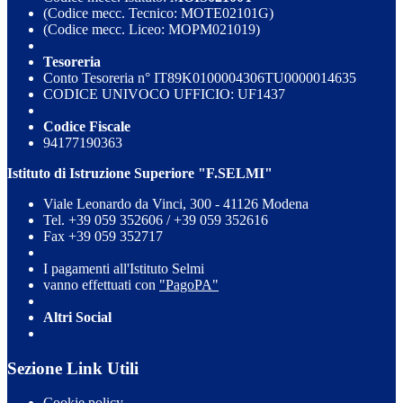
(Codice mecc. Tecnico: MOTE02101G)
(Codice mecc. Liceo: MOPM021019)
Tesoreria
Conto Tesoreria n° IT89K0100004306TU0000014635
CODICE UNIVOCO UFFICIO: UF1437
Codice Fiscale
94177190363
Istituto di Istruzione Superiore "F.SELMI"
Viale Leonardo da Vinci, 300 - 41126 Modena
Tel. +39 059 352606 / +39 059 352616
Fax +39 059 352717
I pagamenti all'Istituto Selmi
vanno effettuati con
"PagoPA"
Altri Social
Sezione Link Utili
Cookie policy