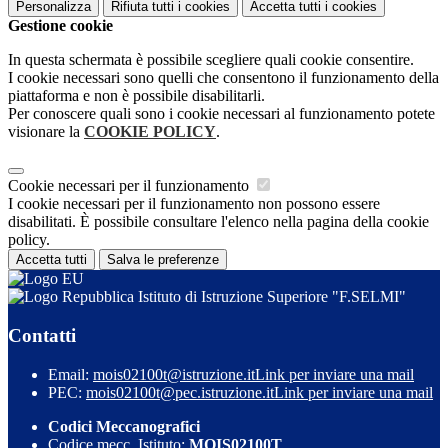
Personalizza
Rifiuta tutti
i cookies
Accetta tutti
i cookies
Gestione cookie
In questa schermata è possibile scegliere quali cookie consentire.
I cookie necessari sono quelli che consentono il funzionamento della
piattaforma e non è possibile disabilitarli.
Per conoscere quali sono i cookie necessari al funzionamento potete
visionare la
COOKIE POLICY
.
Cookie necessari per il funzionamento
I cookie necessari per il funzionamento non possono essere
disabilitati. È possibile consultare l'elenco nella pagina della cookie
policy.
Accetta tutti
Salva le preferenze
Istituto di Istruzione Superiore "F.SELMI"
Contatti
Email:
mois02100t@istruzione.it
Link per inviare una mail
PEC:
mois02100t@pec.istruzione.it
Link per inviare una mail
Codici Meccanografici
Codice mecc. Istituto:
MOIS02100T