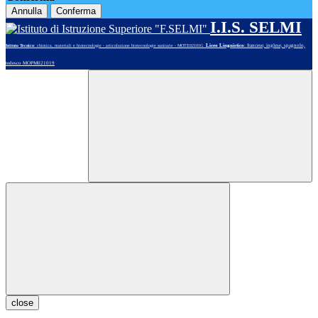
Annulla
Conferma
I.I.S. SELMI
Liceo Linguistico
: francese, inglese, spagnolo,
Istituto Tecnico
: chimica, materiali e biotecnologie - articolazione biotecnologie sanitarie - MOTE02101G
tedesco MOPM021019
close