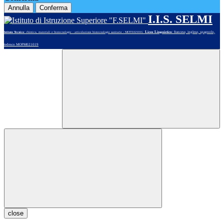
Annulla
Conferma
I.I.S. SELMI
Liceo Linguistico
: francese, inglese, spagnolo,
Istituto Tecnico
: chimica, materiali e biotecnologie - articolazione biotecnologie sanitarie - MOTE02101G
tedesco MOPM021019
close