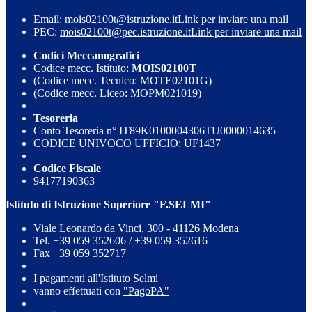
Email:
mois02100t@istruzione.it
Link per inviare una mail
PEC:
mois02100t@pec.istruzione.it
Link per inviare una mail
Codici Meccanografici
Codice mecc. Istituto:
MOIS02100T
(Codice mecc. Tecnico: MOTE02101G)
(Codice mecc. Liceo: MOPM021019)
Tesoreria
Conto Tesoreria n° IT89K0100004306TU0000014635
CODICE UNIVOCO UFFICIO: UF1437
Codice Fiscale
94177190363
Istituto di Istruzione Superiore "F.SELMI"
Viale Leonardo da Vinci, 300 - 41126 Modena
Tel. +39 059 352606 / +39 059 352616
Fax +39 059 352717
I pagamenti all'Istituto Selmi
vanno effettuati con
"PagoPA"