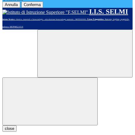
Annulla
Conferma
I.I.S. SELMI
Liceo Linguistico
: francese, inglese, spagnolo,
Istituto Tecnico
: chimica, materiali e biotecnologie - articolazione biotecnologie sanitarie - MOTE02101G
tedesco MOPM021019
close