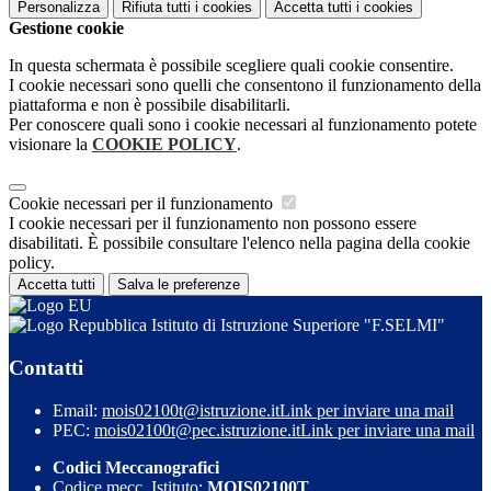
Personalizza
Rifiuta tutti
i cookies
Accetta tutti
i cookies
Gestione cookie
In questa schermata è possibile scegliere quali cookie consentire.
I cookie necessari sono quelli che consentono il funzionamento della
piattaforma e non è possibile disabilitarli.
Per conoscere quali sono i cookie necessari al funzionamento potete
visionare la
COOKIE POLICY
.
Cookie necessari per il funzionamento
I cookie necessari per il funzionamento non possono essere
disabilitati. È possibile consultare l'elenco nella pagina della cookie
policy.
Accetta tutti
Salva le preferenze
Istituto di Istruzione Superiore "F.SELMI"
Contatti
Email:
mois02100t@istruzione.it
Link per inviare una mail
PEC:
mois02100t@pec.istruzione.it
Link per inviare una mail
Codici Meccanografici
Codice mecc. Istituto:
MOIS02100T