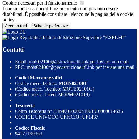
Cookie necessari per il funzionamento
I cookie necessari per il funzionamento non possono essere
disabilitati. È possibile consultare l'elenco nella pagina della cookie
policy.
Accetta tutti
Salva le preferenze
Istituto di Istruzione Superiore "F.SELMI"
Contatti
Email:
mois02100t@istruzione.it
Link per inviare una mail
PEC:
mois02100t@pec.istruzione.it
Link per inviare una mail
Codici Meccanografici
Codice mecc. Istituto:
MOIS02100T
(Codice mecc. Tecnico: MOTE02101G)
(Codice mecc. Liceo: MOPM021019)
Tesoreria
Conto Tesoreria n° IT89K0100004306TU0000014635
CODICE UNIVOCO UFFICIO: UF1437
Codice Fiscale
94177190363