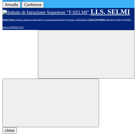
Annulla
Conferma
I.I.S. SELMI
Liceo Linguistico
: francese, inglese, spagnolo,
Istituto Tecnico
: chimica, materiali e biotecnologie - articolazione biotecnologie sanitarie - MOTE02101G
tedesco MOPM021019
close