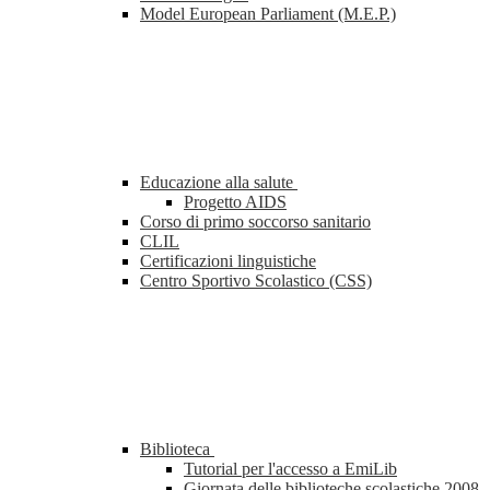
Model European Parliament (M.E.P.)
Educazione alla salute
Progetto AIDS
Corso di primo soccorso sanitario
CLIL
Certificazioni linguistiche
Centro Sportivo Scolastico (CSS)
Biblioteca
Tutorial per l'accesso a EmiLib
Giornata delle biblioteche scolastiche 2008 