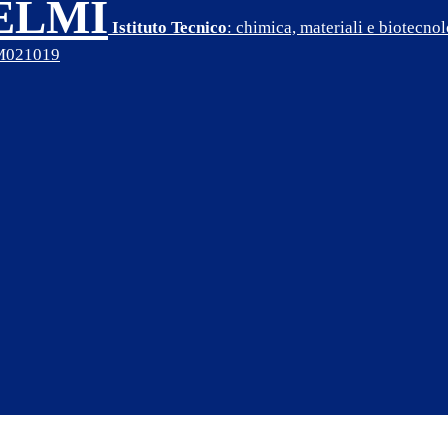
SELMI
Istituto Tecnico
: chimica, materiali e biotecn
PM021019