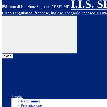
I.I.S. 
Liceo Linguistico
: francese, inglese, spagnolo, tedesco MO
close
Scuola
Panoramica
Presentazione