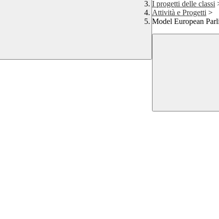
I progetti delle classi
Attività e Progetti
>
Model European Parl